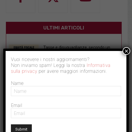
ULTIMI ARTICOLI
Tasse e disuguaglianze, secondo un
×
nuovo studio il sistema fiscale italiano...
Vuoi ricevere i nostri aggiornamenti?
30 Luglio 2026
Non inviamo spam! Leggi la nostra
Informativa
sulla privacy
per avere maggiori informazioni.
Crisi energetica: fisco solo misura
tampone, la soluzione è riprogrammare
Name
subito...
25 Luglio 2026
Email
Caro prezzi: furti nei supermercati in
crescita, perdite per 4,12 miliardi...
22 Luglio 2026