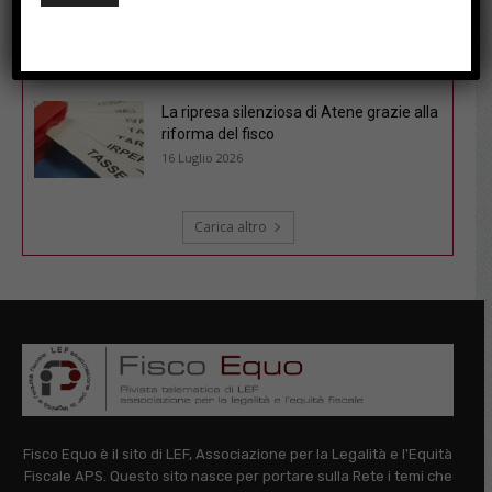
Fisco sotto l’ombrellone: le soluzioni del
cruciverba pubblicato il 6/7/26
21 Luglio 2026
La ripresa silenziosa di Atene grazie alla
riforma del fisco
16 Luglio 2026
Carica altro
Fisco Equo è il sito di LEF, Associazione per la Legalità e l'Equità
Fiscale APS. Questo sito nasce per portare sulla Rete i temi che