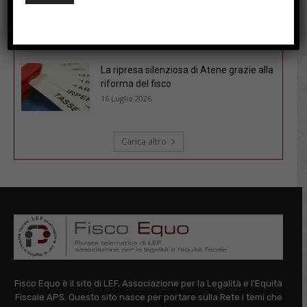
Fisco sotto l’ombrellone: le soluzioni del
cruciverba pubblicato il 6/7/26
21 Luglio 2026
La ripresa silenziosa di Atene grazie alla
riforma del fisco
16 Luglio 2026
Carica altro
Fisco Equo è il sito di LEF, Associazione per la Legalità e l'Equità
Fiscale APS. Questo sito nasce per portare sulla Rete i temi che