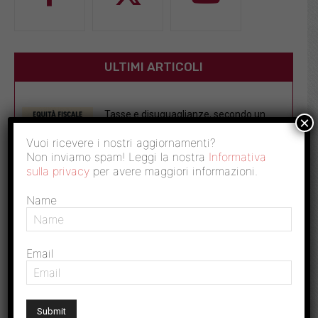
ULTIMI ARTICOLI
Tasse e disuguaglianze, secondo un
×
nuovo studio il sistema fiscale italiano...
Vuoi ricevere i nostri aggiornamenti?
30 Luglio 2026
Non inviamo spam! Leggi la nostra
Informativa
sulla privacy
per avere maggiori informazioni.
Crisi energetica: fisco solo misura
tampone, la soluzione è riprogrammare
Name
subito...
25 Luglio 2026
Email
Caro prezzi: furti nei supermercati in
crescita, perdite per 4,12 miliardi...
22 Luglio 2026