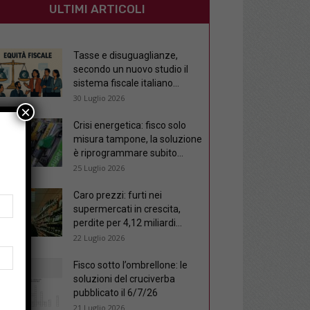
ULTIMI ARTICOLI
Tasse e disuguaglianze,
secondo un nuovo studio il
sistema fiscale italiano...
30 Luglio 2026
×
Crisi energetica: fisco solo
misura tampone, la soluzione
è riprogrammare subito...
25 Luglio 2026
Caro prezzi: furti nei
supermercati in crescita,
perdite per 4,12 miliardi...
22 Luglio 2026
Fisco sotto l’ombrellone: le
soluzioni del cruciverba
pubblicato il 6/7/26
21 Luglio 2026