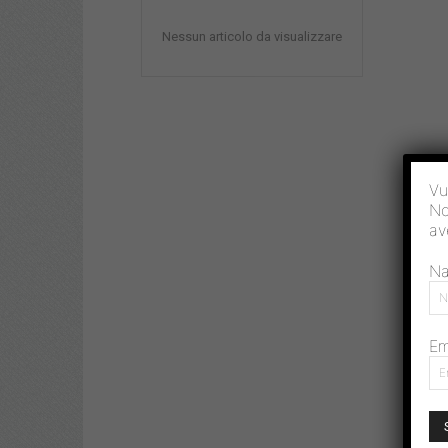
Nessun articolo da visualizzare
Vu
No
av
N
Em