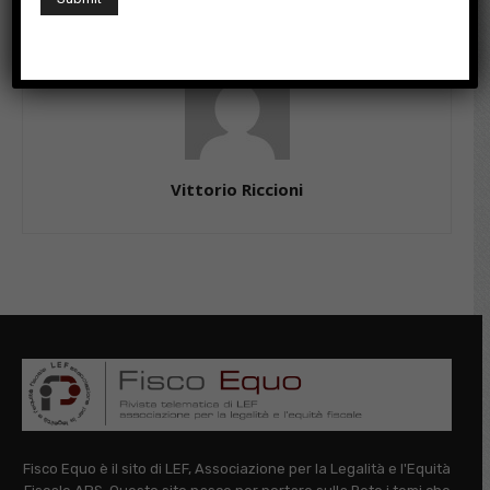
Vittorio Riccioni
Fisco Equo è il sito di LEF, Associazione per la Legalità e l'Equità