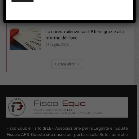
Fisco sotto l’ombrellone: le soluzioni del
cruciverba pubblicato il 6/7/26
21 Luglio 2026
La ripresa silenziosa di Atene grazie alla
riforma del fisco
16 Luglio 2026
Carica altro
Fisco Equo è il sito di LEF, Associazione per la Legalità e l'Equità
Fiscale APS. Questo sito nasce per portare sulla Rete i temi che