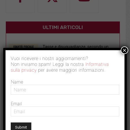
ULTIMI ARTICOLI
Tasse e disuguaglianze, secondo un
×
nuovo studio il sistema fiscale italiano...
Vuoi ricevere i nostri aggiornamenti?
30 Luglio 2026
Non inviamo spam! Leggi la nostra
Informativa
sulla privacy
per avere maggiori informazioni.
Crisi energetica: fisco solo misura
tampone, la soluzione è riprogrammare
Name
subito...
25 Luglio 2026
Email
Caro prezzi: furti nei supermercati in
crescita, perdite per 4,12 miliardi...
22 Luglio 2026