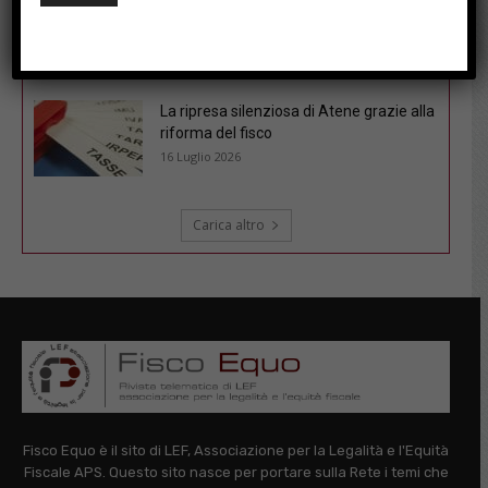
Fisco sotto l’ombrellone: le soluzioni del
cruciverba pubblicato il 6/7/26
21 Luglio 2026
La ripresa silenziosa di Atene grazie alla
riforma del fisco
16 Luglio 2026
Carica altro
Fisco Equo è il sito di LEF, Associazione per la Legalità e l'Equità
Fiscale APS. Questo sito nasce per portare sulla Rete i temi che