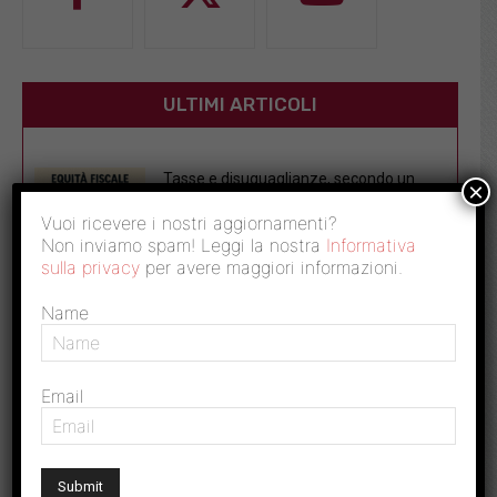
ULTIMI ARTICOLI
Tasse e disuguaglianze, secondo un
×
nuovo studio il sistema fiscale italiano...
Vuoi ricevere i nostri aggiornamenti?
30 Luglio 2026
Non inviamo spam! Leggi la nostra
Informativa
sulla privacy
per avere maggiori informazioni.
Crisi energetica: fisco solo misura
tampone, la soluzione è riprogrammare
Name
subito...
25 Luglio 2026
Email
Caro prezzi: furti nei supermercati in
crescita, perdite per 4,12 miliardi...
22 Luglio 2026