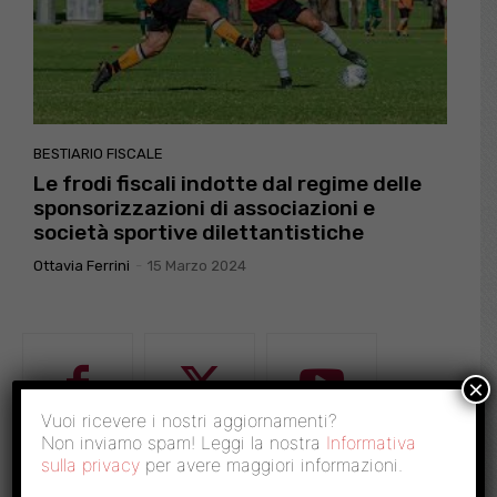
BESTIARIO FISCALE
Le frodi fiscali indotte dal regime delle
sponsorizzazioni di associazioni e
società sportive dilettantistiche
Ottavia Ferrini
-
15 Marzo 2024
×
Vuoi ricevere i nostri aggiornamenti?
Non inviamo spam! Leggi la nostra
Informativa
sulla privacy
per avere maggiori informazioni.