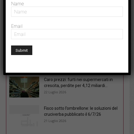
ULTIMI ARTICOLI
Name
Tasse e disuguaglianze, secondo un
Email
nuovo studio il sistema fiscale italiano...
30 Luglio 2026
Crisi energetica: fisco solo misura
tampone, la soluzione è riprogrammare
subito...
25 Luglio 2026
Caro prezzi: furti nei supermercati in
crescita, perdite per 4,12 miliardi...
22 Luglio 2026
Fisco sotto l’ombrellone: le soluzioni del
cruciverba pubblicato il 6/7/26
21 Luglio 2026