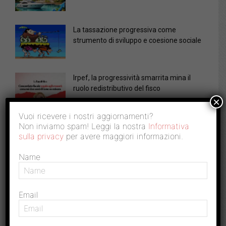
La tassazione progressiva come
strumento di sviluppo e coesione sociale
Irpef, la progressività smarrita mina il
ruolo redistributivo del fisco
×
Vuoi ricevere i nostri aggiornamenti?
Non inviamo spam! Leggi la nostra
Informativa
sulla privacy
per avere maggiori informazioni.
Name
ARTICOLI CORRELATI
Falso in bilancio, sulle valutazioni la palla passa alle
Email
Sezioni Unite
(8 Marzo 2016)
Rassegna stampa del 15 gennaio 2016
(15 Gennaio