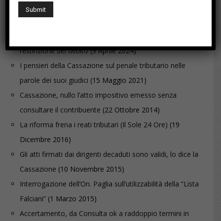
2016)
Rassegna stampa del 1 aprile 2016
(6 Aprile 2016)
Reati tributari: effetti premiali scattano solo con
l’estinzione del debito
(9 Aprile 2024)
I pensieri della Cassazione sul penale tributario nelle
parole dei suoi giudici
(15 Maggio 2021)
Cassazione, nullo l’atto impositivo emesso senza
consultare il contribuente
(22 Ottobre 2014)
La riforma frena i reati tributari (Il Sole 24 Ore)
(19
Dicembre 2016)
Gli atti firmati dai dirigenti decaduti sono validi, lo dice la
Cassazione
(10 Novembre 2015)
Interrogazione dell’On. Paglia sull’utilizzabilità della “Lista
Falciani”
(1 Marzo 2015)
Accertamento, da Consulta ok a raddoppio termini in