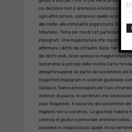
giudici e uno per i Pm, e che viene privato dell
Em
cui decisioni non è ammesso il ricorso in Ca
ogni altro potere, compreso quello economico, e
alle mafie, alla criminalità organizzata. Ed an
tributario. Tema per noi di Lef particolarmen
impegnati. Una magistratura che risponde solo 
affermare i diritti dei cittadini. Sono tanti gli
dei diritti civili, dove spesso la magistratura ha
ispirandosi ai principi della nostra Carta fon
delegittimazione da parte dei sostenitori del S
magistrati impegnati in vicende giudiziarie com
Garlasco. Siamo preoccupati per l’uso strument
violenze di piazza, le sentenze che riconoscono
caso Rogoredo. Il racconto dei sostenitori del
migliore non ci convince. La giustizia italiana
carenza di giudici e personale amministrativo, 
accedere in magistratura. Quello di cui certam