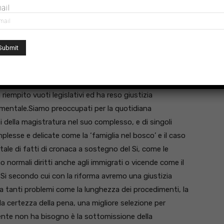
’azione disciplinare affidata ad una Alta Corte contro le
ail
ssazione. Una Magistratura indipendente e autonoma da
̀ garanzia indispensabile per la lotta alla corruzione,
che per affermare una maggiore legalità in campo
te importante e sul quale siamo quotidianamente
alla legge e alla Costituzione è anche garanzia per
 esempi di sentenze nel campo del lavoro, della salute e
 riempito vuoti legislativi ed ha reso giustizia
damentale.Siamo preoccupati per la quotidiana
i della magistratura nel suo complesso, e di singoli
plesse e delicate come la ‘famiglia nel bosco’ e il caso
ale di fatti di cronaca a sostegno del Si, come le
 normali diritti anche agli immigrati o vicende come il
 Si secondo cui con la riforma avremo una giustizia
 ha tanti problemi come la lunghezza dei procedimenti, la
la certezza della pena, una migliore selezione per
ente non ha bisogno è la sottomissione della