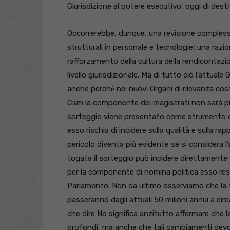
Giurisdizione al potere esecutivo, oggi di dest
Occorrerebbe, dunque, una revisione complessiv
strutturali in personale e tecnologie; una razio
rafforzamento della cultura della rendicontazione
livello giurisdizionale. Ma di tutto ciò l’attua
anche perché́ nei nuovi Organi di rilevanza co
Csm la componente dei magistrati non sarà più 
sorteggio viene presentato come strumento di n
esso rischia di incidere sulla qualità e sulla ra
pericolo diventa più evidente se si considera
togata il sorteggio può incidere direttamente 
per la componente di nomina politica esso rest
Parlamento. Non da ultimo osserviamo che la t
passeranno dagli attuali 50 milioni annui a circ
che dire No significa anzitutto affermare che l
profondi, ma anche che tali cambiamenti devo