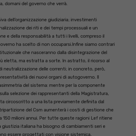
ra, domani del governo che verrà.
a dell’organizzazione giudiziaria; investimenti
nalizzazione dei riti e dei tempi processuali e un
 e della responsabilità a tutti i livelli, compreso il
le Governo ha scelto di non occuparsi.Infine siamo contrari
stituzionale che nasceranno dalla disintegrazione del
eletta, ma estratta a sorte. In astratto, il ricorso al
eutralizzazione delle correnti; in concreto, però,
ppresentatività dei nuovi organi di autogoverno. Il
 l’asimmetria del sistema: mentre per la componente
sulla selezione dei rappresentanti della Magistratura,
a circoscritto a una lista previamente definita dal
ripartizione del Csm aumenterà i costi di gestione che
a 150 milioni annui. Per tutte queste ragioni Lef ritiene
a giustizia italiana ha bisogno di cambiamenti seri e
no essere progettati con visione sistemica,