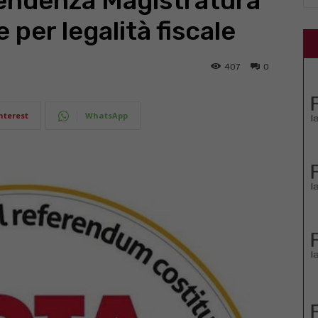
endenza Magistratura
per legalità fiscale
407
0
nterest
WhatsApp