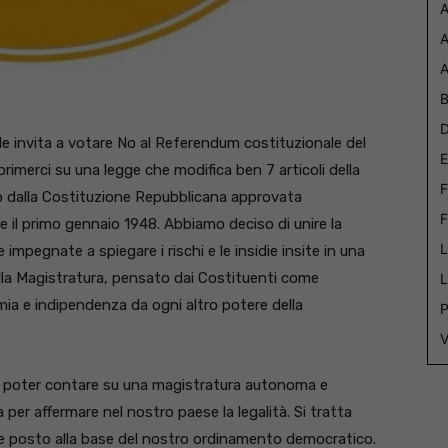
A
A
A
B
D
scale invita a votare No al Referendum costituzionale del
E
imerci su una legge che modifica ben 7 articoli della
F
ato dalla Costituzione Repubblicana approvata
F
e il primo gennaio 1948. Abbiamo deciso di unire la
L
le impegnate a spiegare i rischi e le insidie insite in una
ella Magistratura, pensato dai Costituenti come
L
ia e indipendenza da ogni altro potere della
P
V
poter contare su una magistratura autonoma e
er affermare nel nostro paese la legalità. Si tratta
e posto alla base del nostro ordinamento democratico.