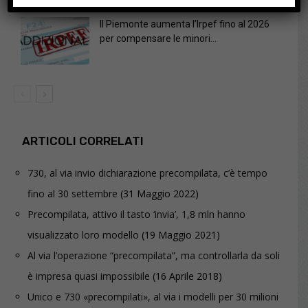
Il Piemonte aumenta l’Irpef fino al 2026
per compensare le minori...
ARTICOLI CORRELATI
730, al via invio dichiarazione precompilata, c’è tempo
fino al 30 settembre
(31 Maggio 2022)
Precompilata, attivo il tasto ‘invia’, 1,8 mln hanno
visualizzato loro modello
(19 Maggio 2021)
Al via l’operazione “precompilata”, ma controllarla da soli
è impresa quasi impossibile
(16 Aprile 2018)
Unico e 730 «precompilati», al via i modelli per 30 milioni