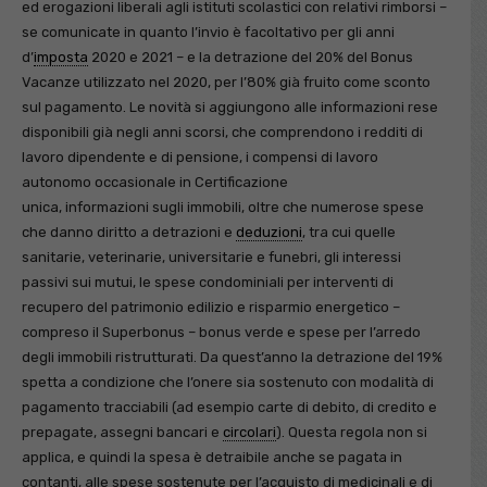
ed erogazioni liberali agli istituti scolastici con relativi rimborsi –
se comunicate in quanto l’invio è facoltativo per gli anni
d’
imposta
2020 e 2021 – e la detrazione del 20% del Bonus
Vacanze utilizzato nel 2020, per l’80% già fruito come sconto
sul pagamento. Le novità si aggiungono alle informazioni rese
disponibili già negli anni scorsi, che comprendono i redditi di
lavoro dipendente e di pensione, i compensi di lavoro
autonomo occasionale in Certificazione
unica, informazioni sugli immobili, oltre che numerose spese
che danno diritto a detrazioni e
deduzioni
, tra cui quelle
sanitarie, veterinarie, universitarie e funebri, gli interessi
passivi sui mutui, le spese condominiali per interventi di
recupero del patrimonio edilizio e risparmio energetico –
compreso il Superbonus – bonus verde e spese per l’arredo
degli immobili ristrutturati. Da quest’anno la detrazione del 19%
spetta a condizione che l’onere sia sostenuto con modalità di
pagamento tracciabili (ad esempio carte di debito, di credito e
prepagate, assegni bancari e
circolari
). Questa regola non si
applica, e quindi la spesa è detraibile anche se pagata in
contanti, alle spese sostenute per l’acquisto di medicinali e di