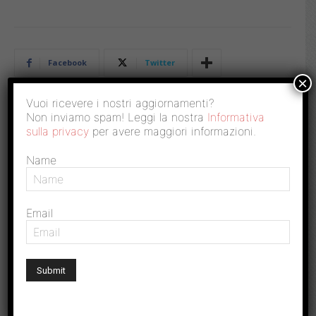
Facebook
Twitter
×
Vuoi ricevere i nostri aggiornamenti?
Non inviamo spam! Leggi la nostra
Informativa
sulla privacy
per avere maggiori informazioni.
Autore:
Redazione
Name
DELLO STESSO AUTORE
Riforma Irpef: “Più complessa meno
Email
equa” forum con Silvia Giannini e...
Nuovo cuneo fiscale: nel 2025 buste
paga più leggere per i...