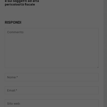
e sui soggetti ad alta
pericolosità fiscale
RISPONDI
Commento:
Nome
Email
Sito
web: