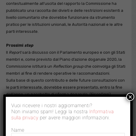
contestualmente all’uscita del rapporto la Commissione ha
pubblicato una raccolta dei divieti e delle restrizioni esistenti a
livello comunitario che dovrebbe funzionare da strumento
pratico per le istituzioni unionali, le Autorità nazionali e le altre
parti interessate.
Prossimi
step
Il
Report
sarà discusso con il Parlamento europeo e con gli Stati
membri e, come previsto dal Piano d’azione doganale 2020, la
Commissione istituirà un
Reflection group
che coinvolga gli Stati
membri al fine di rendere operative le raccomandazioni.
Sulla base di questo contributo e delle future consultazioni con
le parti interessate, dovrebbe essere presentato, entro la fine
dell’anno, un pacchetto di riforma doganale. (FiscoOggi)
×
Vuoi ricevere i nostri aggiornamenti?
Non inviamo spam! Leggi la nostra
Informativa
sulla privacy
per avere maggiori informazioni.
Name
Facebook
Twitter