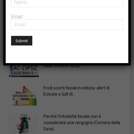
Email
Autore:
Radar
DELLO STESSO AUTORE
Auto con targhe estere senza più limiti in
Italia: Entrate fiscali...
Frodi sconti fiscali in edilizia: alert di
Entrate e Gdf (Il...
Perché l’infedeltà fiscale non è
considerata una vergogna (Corriere della
Sera)