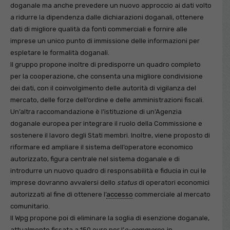
doganale ma anche prevedere un nuovo approccio ai dati volto
a ridurre la dipendenza dalle dichiarazioni doganali, ottenere
dati di migliore qualità da fonti commerciali e fornire alle
imprese un unico punto di immissione delle informazioni per
espletare le formalità doganali.
Il gruppo propone inoltre di predisporre un quadro completo
per la cooperazione, che consenta una migliore condivisione
dei dati, con il coinvolgimento delle autorità di vigilanza del
mercato, delle forze dell’ordine e delle amministrazioni fiscali.
Un’altra raccomandazione è l’istituzione di un’Agenzia
doganale europea per integrare il ruolo della Commissione e
sostenere il lavoro degli Stati membri. Inoltre, viene proposto di
riformare ed ampliare il sistema dell’operatore economico
autorizzato, figura centrale nel sistema doganale e di
introdurre un nuovo quadro di responsabilità e fiducia in cui le
imprese dovranno avvalersi dello
status
di operatori economici
autorizzati al fine di ottenere l’
accesso
commerciale al mercato
comunitario.
Il Wpg propone poi di eliminare la soglia di esenzione doganale,
attualmente fissata a 150 euro per l’
e-commerce
, in