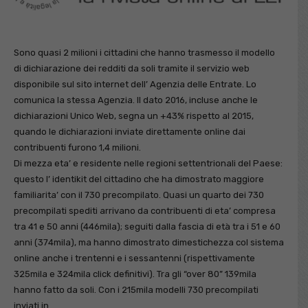
Sono quasi 2 milioni i cittadini che hanno trasmesso il modello
di dichiarazione dei redditi da soli tramite il servizio web
disponibile sul sito internet dell’ Agenzia delle Entrate. Lo
comunica la stessa Agenzia. Il dato 2016, incluse anche le
dichiarazioni Unico Web, segna un +43% rispetto al 2015,
quando le dichiarazioni inviate direttamente online dai
contribuenti furono 1,4 milioni.
Di mezza eta’ e residente nelle regioni settentrionali del Paese:
questo l’ identikit del cittadino che ha dimostrato maggiore
familiarita’ con il 730 precompilato. Quasi un quarto dei 730
precompilati spediti arrivano da contribuenti di eta’ compresa
tra 41 e 50 anni (446mila); seguiti dalla fascia di età tra i 51 e 60
anni (374mila), ma hanno dimostrato dimestichezza col sistema
online anche i trentenni e i sessantenni (rispettivamente
325mila e 324mila click definitivi). Tra gli “over 80” 139mila
hanno fatto da soli. Con i 215mila modelli 730 precompilati
inviati in