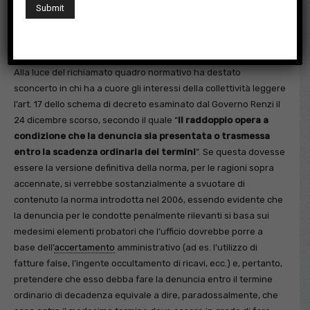
ha ritenuto di escludere qualunque effetto sull’attività di
accertamento
effettuata fino al momento di perfezionamento
del decreto legislativo.
Alla luce del richiamato quadro normativo ha destato
sconcerto in chi ha a cuore gli interessi della collettività leggere
l’art. 17 dello schema di decreto esaminato dal Governo Renzi il
24 dicembre scorso, secondo il quale “
Il raddoppio opera a
condizione che la denuncia sia presentata o trasmessa
entro la scadenza ordinaria dei termini
”. Se questa dovesse
essere la versione definitiva della norma, per le ragioni sopra
accennate, si verrebbe sostanzialmente a svuotare di
contenuto la norma introdotta nel 2006, essendo evidente che
la denuncia per le condotte penalmente rilevanti si basa sui
medesimi elementi probatori che l’ufficio dovrebbe porre a
base dell’
accertamento
amministrativo (ad es. l’utilizzo di
fatture false, l’ingente occultamento di ricavi, ecc.) e, pertanto,
pretendere che esso debba fare la denuncia entro il termine
ordinario di decadenza equivale a dire, paradossalmente, che