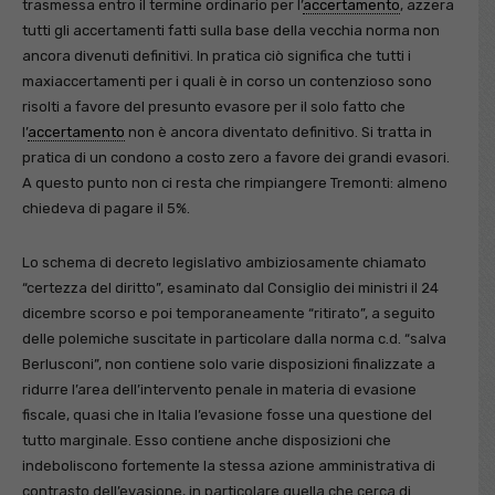
trasmessa entro il termine ordinario per l’
accertamento
, azzera
tutti gli accertamenti fatti sulla base della vecchia norma non
ancora divenuti definitivi. In pratica ciò significa che tutti i
maxiaccertamenti per i quali è in corso un contenzioso sono
risolti a favore del presunto evasore per il solo fatto che
l’
accertamento
non è ancora diventato definitivo. Si tratta in
pratica di un condono a costo zero a favore dei grandi evasori.
A questo punto non ci resta che rimpiangere Tremonti: almeno
chiedeva di pagare il 5%.
Lo schema di decreto legislativo ambiziosamente chiamato
“certezza del diritto”, esaminato dal Consiglio dei ministri il 24
dicembre scorso e poi temporaneamente “ritirato”, a seguito
delle polemiche suscitate in particolare dalla norma c.d. “salva
Berlusconi”, non contiene solo varie disposizioni finalizzate a
ridurre l’area dell’intervento penale in materia di evasione
fiscale, quasi che in Italia l’evasione fosse una questione del
tutto marginale. Esso contiene anche disposizioni che
indeboliscono fortemente la stessa azione amministrativa di
contrasto dell’evasione, in particolare quella che cerca di