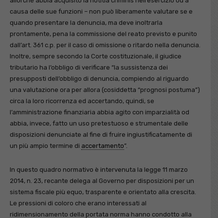
allorché abbia acquisito la notitia criminis nell’esercizio od a
causa delle sue funzioni – non può liberamente valutare se e
quando presentare la denuncia, ma deve inoltrarla
prontamente, pena la commissione del reato previsto e punito
dall’art. 361 c.p. per il caso di omissione o ritardo nella denuncia.
Inoltre, sempre secondo la Corte costituzionale, il giudice
tributario ha l’obbligo di verificare “la sussistenza dei
presupposti dell’obbligo di denuncia, compiendo al riguardo
una valutazione ora per allora (cosiddetta “prognosi postuma”)
circa la loro ricorrenza ed accertando, quindi, se
l’amministrazione finanziaria abbia agito con imparzialità od
abbia, invece, fatto un uso pretestuoso e strumentale delle
disposizioni denunciate al fine di fruire ingiustificatamente di
un più ampio termine di
accertamento
”.
In questo quadro normativo è intervenuta la legge 11 marzo
2014, n. 23, recante delega al Governo per disposizioni per un
sistema fiscale più equo, trasparente e orientato alla crescita.
Le pressioni di coloro che erano interessati al
ridimensionamento della portata norma hanno condotto alla