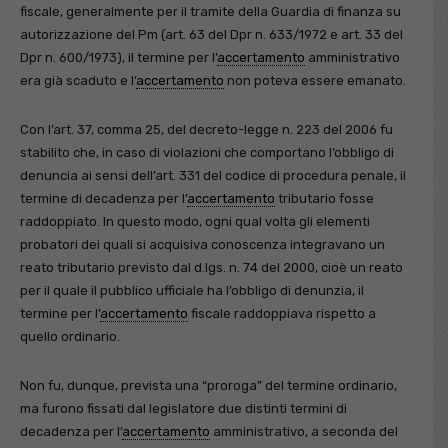
fiscale, generalmente per il tramite della Guardia di finanza su
autorizzazione del Pm (art. 63 del Dpr n. 633/1972 e art. 33 del
Dpr n. 600/1973), il termine per l’
accertamento
amministrativo
era già scaduto e l’
accertamento
non poteva essere emanato.
Con l’art. 37, comma 25, del decreto-legge n. 223 del 2006 fu
stabilito che, in caso di violazioni che comportano l’obbligo di
denuncia ai sensi dell’art. 331 del codice di procedura penale, il
termine di decadenza per l’
accertamento
tributario fosse
raddoppiato. In questo modo, ogni qual volta gli elementi
probatori dei quali si acquisiva conoscenza integravano un
reato tributario previsto dal d.lgs. n. 74 del 2000, cioè un reato
per il quale il pubblico ufficiale ha l’obbligo di denunzia, il
termine per l’
accertamento
fiscale raddoppiava rispetto a
quello ordinario.
Non fu, dunque, prevista una “proroga” del termine ordinario,
ma furono fissati dal legislatore due distinti termini di
decadenza per l’
accertamento
amministrativo, a seconda del