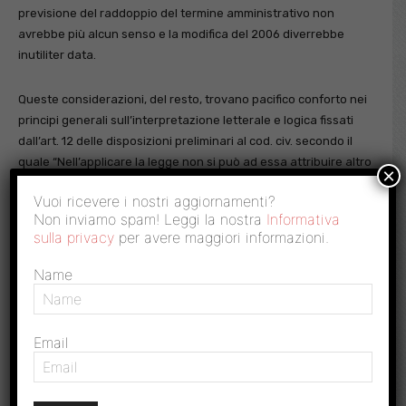
previsione del raddoppio del termine amministrativo non
avrebbe più alcun senso e la modifica del 2006 diverrebbe
inutiliter data.
Queste considerazioni, del resto, trovano pacifico conforto nei
principi generali sull’interpretazione letterale e logica fissati
dall’art. 12 delle disposizioni preliminari al cod. civ. secondo il
quale “Nell’applicare la legge non si può ad essa attribuire altro
×
senso che quello fatto palese dal significato proprio delle
Vuoi ricevere i nostri aggiornamenti?
parole secondo la connessione di esse, e dalla intenzione del
Non inviamo spam! Leggi la nostra
Informativa
legislatore”.
sulla privacy
per avere maggiori informazioni.
Se possibile ancora più inequivocabile risulta essere la
Name
previsione, pure contenuta nella norma di delega, in base alla
quale devono essere “
fatti comunque salvi gli effetti degli
atti di controllo già notificati alla data di entrata in vigore
Email
dei decreti legislativi
”. E’ evidente, infatti, come il legislatore
delegante, consapevole della delicatezza che presenta un
intervento in materia, anche per i riflessi di ordine finanziario,