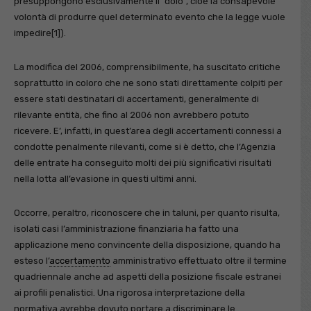
presuppongono esclusivamente il “dolo”, cioè la consapevole
volontà di produrre quel determinato evento che la legge vuole
impedire[1]).
La modifica del 2006, comprensibilmente, ha suscitato critiche
soprattutto in coloro che ne sono stati direttamente colpiti per
essere stati destinatari di accertamenti, generalmente di
rilevante entità, che fino al 2006 non avrebbero potuto
ricevere. E’, infatti, in quest’area degli accertamenti connessi a
condotte penalmente rilevanti, come si è detto, che l’Agenzia
delle entrate ha conseguito molti dei più significativi risultati
nella lotta all’evasione in questi ultimi anni.
Occorre, peraltro, riconoscere che in taluni, per quanto risulta,
isolati casi l’amministrazione finanziaria ha fatto una
applicazione meno convincente della disposizione, quando ha
esteso l’
accertamento
amministrativo effettuato oltre il termine
quadriennale anche ad aspetti della posizione fiscale estranei
ai profili penalistici. Una rigorosa interpretazione della
normativa avrebbe dovuto portare a discriminare le