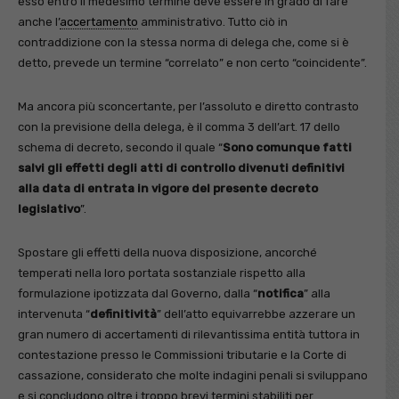
esso entro il medesimo termine deve essere in grado di fare
anche l’
accertamento
amministrativo. Tutto ciò in
contraddizione con la stessa norma di delega che, come si è
detto, prevede un termine “correlato” e non certo “coincidente”.
Ma ancora più sconcertante, per l’assoluto e diretto contrasto
con la previsione della delega, è il comma 3 dell’art. 17 dello
schema di decreto, secondo il quale “
Sono comunque fatti
salvi gli effetti degli atti di controllo divenuti definitivi
alla data di entrata in vigore del presente decreto
legislativo
”.
Spostare gli effetti della nuova disposizione, ancorché
temperati nella loro portata sostanziale rispetto alla
formulazione ipotizzata dal Governo, dalla “
notifica
” alla
intervenuta “
definitività
” dell’atto equivarrebbe azzerare un
gran numero di accertamenti di rilevantissima entità tuttora in
contestazione presso le Commissioni tributarie e la Corte di
cassazione, considerato che molte indagini penali si sviluppano
e si concludono oltre i troppo brevi termini stabiliti per