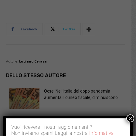
Facebook
Twitter
Autore:
Luciano Cerasa
DELLO STESSO AUTORE
Ocse: Nell’Italia del dopo pandemia
aumenta il cuneo fiscale, diminuiscono i...
×
Canone Rai: si punta tutto su deterrenza,
Vuoi ricevere i nostri aggiornamenti?
ma i controlli sono...
Non inviamo spam! Leggi la nostra
Informativa