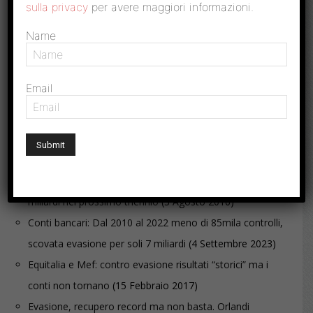
sulla privacy
per avere maggiori informazioni.
Casa, costruzioni abusive soggette a Imu
Name
e Tares ma i comuni...
Email
ARTICOLI CORRELATI
Convenzione Mef-Entrate: Dalla lotta all’evasione 15
miliardi nel prossimo triennio
(3 Agosto 2016)
Conti bancari: Dal 2010 al 2022 meno di 85mila controlli,
scovata evasione per soli 7 miliardi
(4 Settembre 2023)
Equitalia e Mef: contro evasione risultati “storici” ma i
conti non tornano
(15 Febbraio 2017)
Evasione, recupero record ma non basta. Orlandi