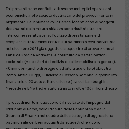
Tali proventi sono confluiti, attraverso molteplici operazioni
economiche, nelle società destinatarie del provvedimento in
argomento. Le innumerevoli aziende facenti capo ai soggetti
destinatari della misura ablativa sono risultate tra loro
interconnesse attraverso l’utilizzo di prestanome e di
complessi stratagemmi contabili. Il patrimonio così individuato,
nel dicembre 2021 già oggetto di sequestro di prevenzione ai
sensi del Codice Antimafia, è costituito da partecipazioni
societarie (nei settori dell’edilizia e dell’immobiliare in genere),
40 immobili (anche di pregio e adibite a uso ufficio) ubicati a
Roma, Anzio, Fiuggi, Fiumicino e Bassano Romano, disponibilità
finanziarie e 20 autovetture di lusso (tra cui, Lamborghini,
Mercedes e BMW), ed è stato stimato in oltre 180 milioni di euro.
Il provvedimento in questione è il risultato dell’impegno del
Tribunale di Roma, della Procura della Repubblica e della
Guardia di Finanza nel quadro delle strategie di aggressione
patrimoniale dei beni acquisiti da soggetti che vivono
abitualmente con i proventi di attività delittuose o che