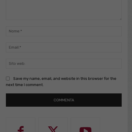
Commento:
Nome
Email
Sito
web:
Save my name, email, and website in this browser for the
next time I comment.