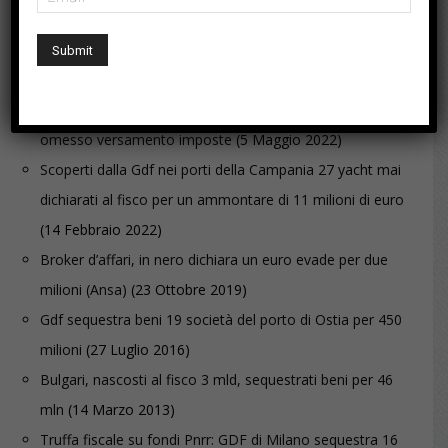
Marzo 2019)
Abuso del diritto, sottratti al fisco 2,5 milioni di euro
(gazzetta del Mezzogiorno)
(17 Maggio 2018)
Presidente della Reggina arrestato per autoriciclaggio e
omesso versamento imposte
(5 Maggio 2022)
Scoperti dalla Gdf nei porti della Campania 27 yacht mai
dichiarati al fisco per un ammontare di 11 milioni di euro
(14 Febbraio 2022)
Broker d’affari, in nero dichiara un euro evade per due
milioni (Ansa)
(23 Ottobre 2019)
Gdf sequestra beni 19 società del porto di Ostia per 450
milioni
(27 Luglio 2016)
Bulgari, nascosti al fisco 3 mld, sequestrati beni per 46
mln
(14 Marzo 2013)
Truffa fiscale su fondi Pnrr: GDF di Milano sequestra 16