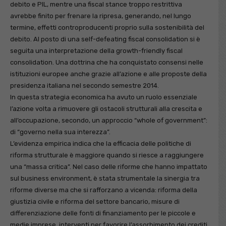
debito e PIL, mentre una fiscal stance troppo restrittiva
avrebbe finito per frenare la ripresa, generando, nel lungo
termine, effetti controproducenti proprio sulla sostenibilità del
debito. Al posto di una self-defeating fiscal consolidation si è
seguita una interpretazione della growth-friendly fiscal
consolidation. Una dottrina che ha conquistato consensi nelle
istituzioni europee anche grazie all’azione e alle proposte della
presidenza italiana nel secondo semestre 2014.
In questa strategia economica ha avuto un ruolo essenziale
l’azione volta a rimuovere gli ostacoli strutturali alla crescita e
all’occupazione, secondo, un approccio “whole of government”:
di “governo nella sua interezza”.
L’evidenza empirica indica che la efficacia delle politiche di
riforma strutturale è maggiore quando si riesce a raggiungere
una “massa critica”. Nel caso delle riforme che hanno impattato
sul business environment, è stata strumentale la sinergia tra
riforme diverse ma che si rafforzano a vicenda: riforma della
giustizia civile e riforma del settore bancario, misure di
differenziazione delle fonti di finanziamento per le piccole e
medie imprese, interventi per favorire l’assorbimento dei crediti