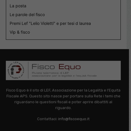
La posta
Le parole del fisco
Premi Lef "Lelio Violetti" e per tesi d laurea
Vip & fisco
Fisco Equo è il sito di LEF, Associazione per la Legalità e l'Equità
Fiscale APS. Questo sito nasce per portare sulla Rete i temi che
riguardano le questioni fiscali e poter aprire dibattiti al
riguardo.
Contattaci:
info@fiscoequo.it