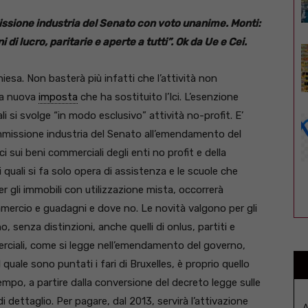
sione industria del Senato con voto unanime. Monti:
i lucro, paritarie e aperte a tutti”. Ok da Ue e Cei.
hiesa. Non basterà più infatti che l’attività non
la nuova
imposta
che ha sostituito l’Ici. L’esenzione
uali si svolge “in modo esclusivo” attività no-profit. E’
 Commissione industria del Senato all’emendamento del
ci sui beni commerciali degli enti no profit e della
ei quali si fa solo opera di assistenza e le scuole che
er gli immobili con utilizzazione mista, occorrerà
mmercio e guadagni e dove no. Le novità valgono per gli
 senza distinzioni, anche quelli di onlus, partiti e
merciali, come si legge nell’emendamento del governo,
quale sono puntati i fari di Bruxelles, è proprio quello
tempo, a partire dalla conversione del decreto legge sulle
i dettaglio. Per pagare, dal 2013, servirà l’attivazione
A