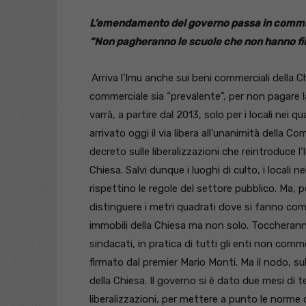
L’emendamento del governo passa in commis
“Non pagheranno le scuole che non hanno fini d
Arriva l’Imu anche sui beni commerciali della C
commerciale sia “prevalente”, per non pagare 
varrà, a partire dal 2013, solo per i locali nei q
arrivato oggi il via libera all’unanimità della
decreto sulle liberalizzazioni che reintroduce l’I
Chiesa. Salvi dunque i luoghi di culto, i locali n
rispettino le regole del settore pubblico. Ma, p
distinguere i metri quadrati dove si fanno co
immobili della Chiesa ma non solo. Toccheranno,
sindacati, in pratica di tutti gli enti non com
firmato dal premier Mario Monti. Ma il nodo, sul 
della Chiesa. Il governo si è dato due mesi di 
liberalizzazioni, per mettere a punto le norme d