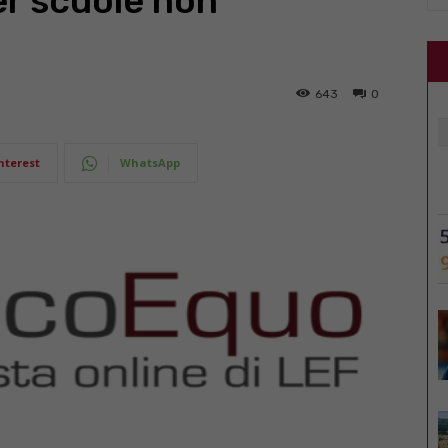
er scuole non
643
0
nterest
WhatsApp