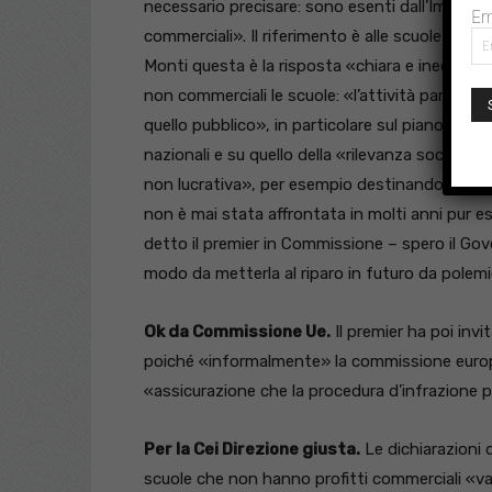
necessario precisare: sono esenti dall’Imu qu
Em
commerciali». Il riferimento è alle scuole catto
Monti questa è la risposta «chiara e inequivoca
non commerciali le scuole: «l’attività paritaria 
quello pubblico», in particolare sul piano dei p
nazionali e su quello della «rilevanza sociale».
non lucrativa», per esempio destinando l’event
non è mai stata affrontata in molti anni pur 
detto il premier in Commissione – spero il Gove
modo da metterla al riparo in futuro da polem
Ok da Commissione Ue.
Il premier ha poi invi
poiché «informalmente» la commissione europe
«assicurazione che la procedura d’infrazione 
Per la Cei Direzione giusta.
Le dichiarazioni d
scuole che non hanno profitti commerciali «van