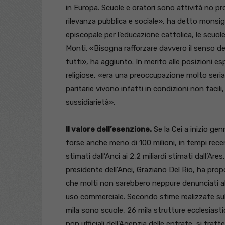
in Europa. Scuole e oratori sono attività no p
rilevanza pubblica e sociale», ha detto monsi
episcopale per l’educazione cattolica, le scuol
Monti. «Bisogna rafforzare davvero il senso del
tutti», ha aggiunto. In merito alle posizioni e
religiose, «era una preoccupazione molto seria
paritarie vivono infatti in condizioni non faci
sussidiarietà».
Il valore dell’esenzione.
Se la Cei a inizio ge
forse anche meno di 100 milioni, in tempi recen
stimati dall’Anci ai 2,2 miliardi stimati dall’Are
presidente dell’Anci, Graziano Del Rio, ha pro
che molti non sarebbero neppure denunciati al ca
uso commerciale. Secondo stime realizzate sul w
mila sono scuole, 26 mila strutture ecclesiast
non ufficiali dell’Agenzia delle entrate, si tratt