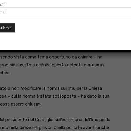
elle che svolgono attività secondo modalità non
ail
liche, sui cui si è aperto un gran dibattito e secondo
». Il premier ha indicato i parametri per considerare
è valutata positivamente se il servizio è assimilabile a
rogrammi scolastici, dell’applicazione dei contratti
 Anche dal
bilancio
dovrà risultatre chiara «la modalità
uale avanzo alla didattica. «La materia non era facile:
essendo vista come tema opportuno da chiarire – ha
rno sia riuscito a definire questa delicata materia in
iche».
tato a non modificare la norma sull’Imu per la Chiesa
a – cui la norma è stata sottoposta – ha dato la sua
possa essere chiusa».
el presidente del Consiglio sull’esenzione dell’Imu per le
no nella direzione giusta, quella portata avanti anche