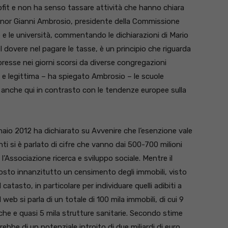
rofit e non ha senso tassare attività che hanno chiara
gnor Gianni Ambrosio, presidente della Commissione
e e le università, commentando le dichiarazioni di Mario
 dovere nel pagare le tasse, è un principio che riguarda
spresse nei giorni scorsi da diverse congregazioni
 e legittima – ha spiegato Ambrosio – le scuole
li, anche qui in contrasto con le tendenze europee sulla
nnaio 2012 ha dichiarato su Avvenire che l’esenzione vale
ti si è parlato di cifre che vanno dai 500-700 milioni
s, l’Associazione ricerca e sviluppo sociale. Mentre il
posto innanzitutto un censimento degli immobili, visto
tasto, in particolare per individuare quelli adibiti a
eb si parla di un totale di 100 mila immobili, di cui 9
iche e quasi 5 mila strutture sanitarie. Secondo stime
erebbe di un potenziale introito di due miliardi di euro