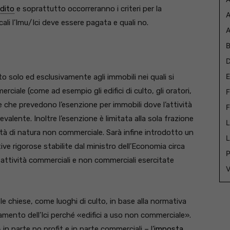
dito
e soprattutto occorreranno i criteri per la
A
ocali l’Imu/Ici deve essere pagata e quali no.
A
B
D
E
o solo ed esclusivamente agli immobili nei quali si
ciale (come ad esempio gli edifici di culto, gli oratori,
F
che prevedono l’esenzione per immobili dove l’attività
F
alente. Inoltre l’esenzione è limitata alla sola frazione
L
ività di natura non commerciale. Sarà infine introdotto un
L
ve rigorose stabilite dal ministro dell’Economia circa
P
a attività commerciali e non commerciali esercitate
V
le chiese, come luoghi di culto, in base alla normativa
amento dell’Ici perché «edifici a uso non commerciale».
in parte no profit e in parte commerciali – l’
imposta