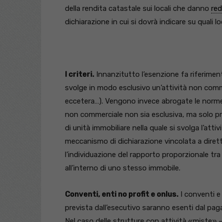
della rendita catastale sui locali che danno
red
dichiarazione in cui si dovrà indicare su quali l
I criteri.
Innanzitutto l’esenzione fa riferiment
svolge in modo esclusivo un’attività non commer
eccetera…). Vengono invece abrogate le norme 
non commerciale non sia esclusiva, ma solo prev
di unità immobiliare nella quale si svolga l’att
meccanismo di dichiarazione vincolata a diretti
l’individuazione del rapporto proporzionale tr
all’interno di uno stesso immobile.
Conventi, enti no profit e onlus.
I conventi e 
prevista dall’esecutivo saranno esenti dal pag
Nel caso delle strutture con attività «miste» – 