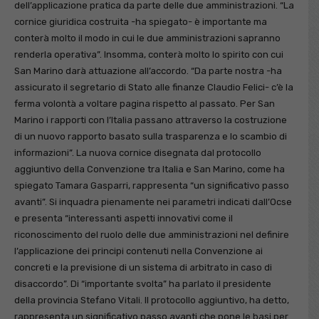
dell’applicazione pratica da parte delle due amministrazioni. “La
cornice giuridica costruita -ha spiegato- è importante ma
conterà molto il modo in cui le due amministrazioni sapranno
renderla operativa”. Insomma, conterà molto lo spirito con cui
San Marino darà attuazione all’accordo. “Da parte nostra -ha
assicurato il segretario di Stato alle finanze Claudio Felici- c’è la
ferma volontà a voltare pagina rispetto al passato. Per San
Marino i rapporti con l’Italia passano attraverso la costruzione
di un nuovo rapporto basato sulla trasparenza e lo scambio di
informazioni”. La nuova cornice disegnata dal protocollo
aggiuntivo della Convenzione tra Italia e San Marino, come ha
spiegato Tamara Gasparri, rappresenta “un significativo passo
avanti”. Si inquadra pienamente nei parametri indicati dall’Ocse
e presenta “interessanti aspetti innovativi come il
riconoscimento del ruolo delle due amministrazioni nel definire
l’applicazione dei principi contenuti nella Convenzione ai
concreti e la previsione di un sistema di arbitrato in caso di
disaccordo”. Di “importante svolta” ha parlato il presidente
della provincia Stefano Vitali. Il protocollo aggiuntivo, ha detto,
rappresenta un significativo passo avanti che pone le basi per