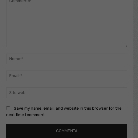
Commento:
Nome
Email
Sito
web:
Save my name, email, and website in this browser for the
next time I comment.