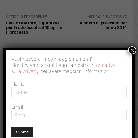
ARTICOLO PRECEDENTE
ARTICOLO SUCCESSIVO
Flavio Briatore, a giudizio
Bilancio di prevision per
per frode fiscale, il 10 aprile
l’anno 2014
il processo
×
RISPONDI
Vuoi ricevere i nostri aggiornamenti?
Non inviamo spam! Leggi la nostra
Informativa
sulla privacy
per avere maggiori informazioni.
Name
Email
Commento:
Nome