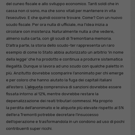
del cuneo fiscale e allo sviluppo economico. Tanti soldi che in
cassa non ci sono, ma che sono vitali per mantenere in vita
l’esecutivo. E che quindi occorre trovare. Come? Con un nuovo
scudo fiscale. Per ora nulla di ufficiale, ma l’idea inizia a
circolare con insistenza. Naturalmente nulla a che vedere,
almeno sulla carta, con gli scudi di Tremontiana memoria.
D’altra parte, la storia dello scudo-ter rappresenta un raro
esempio di come lo Stato abbia autorizzato un arbitrio ‘in nome
della legge’ che ha prodotto e continua a produrre sistematica
illegalità. Dunque si lavora ad uno scudo con qualche paletto in
più. Anzitutto dovrebbe scomparire l’anonimato per chi emerge
e per coloro che hanno aiutato la fuga dei capitali italiani
all’estero. L’
aliquota
comprensiva di sanzioni dovrebbe essere
fissata intorno al 12%, mentre dovrebbe restare la
depenalizzazione dei reati tributari commessi. Ma proprio
la perdita dell’anonimato e le aliquote più elevate rispetto al 5%
dell’era Tremonti potrebbe decretare l’insuccesso
dell’operazione e trasformandola in un condono ad uso di pochi
contribuenti super ricchi.