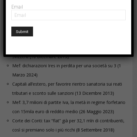
Email
ARTICOLI CORRELATI
Le armi spuntate del fisco, confisca per equivalente mai
applicata
(12 Novembre 2011)
Voluntary: capitali emersi a quota 60 miliardi, il 70% dalla
Svizzera
(10 Dicembre 2015)
Mef: dichiarazioni Ires in perdita per una società su 3
(1
Marzo 2024)
Capitali all’estero, per favorire rientro sanatoria sui reati
tributari e sconto sulle sanzioni
(13 Dicembre 2013)
Mef: 3,7 milioni di partite Iva, la metà in regime forfetario
con 15mila euro di reddito medio
(26 Maggio 2023)
Corte dei Conti: tax “flat” già per 32,1 mln di contribuenti,
così si premiano solo i più ricchi
(8 Settembre 2018)