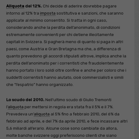
Aliquota
del 12%.
Chi decide di aderire dovrebbe pagare
intorno al 12% tra
imposta
sostitutiva e sanzioni, che saranno
applicate al minimo consentito. Si tratta in ogni caso,
considerando anche la perdita dell’anonimato, di condizioni
estremamente convenienti per chi detiene illecitamente
capitali in Svizzera. Si pagherà meno di quanto si paga in altri
paesi, come Austria e Gran Bretagna ma che, a differenza di
quanto prevedono gli accordi stipulati altrove, implica anche la
perdita dell’anonimato per i correntisti che fraudolentemente
hanno portato i loro soldi oltre confine e anche per coloro che i
suddetti correntisti hanno aiutato, cioè commercialisti e simili
che “l’espatrio” hanno organizzato.
Lo scudo del 2010.
Nell’ultimo scudo di Giulio Tremonti
l’
aliquota
per mettersi in regola era stata fra il 5% e il 7%.
Prevedeva un’
aliquota
al 5% fino a febbraio 2010, del 6% da
febbraio ad aprile, e del 7% da aprile 2010, e fece incassare altri
5,6 miliardi all’erario. Alcune cose sono cambiate da allora,
molte banche svizzere oggi preferiscono clienti che siano