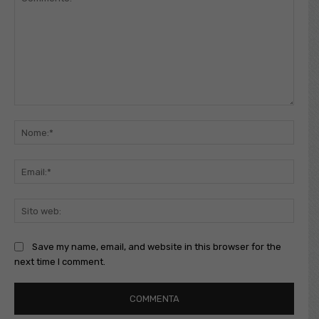
Commento:
Nome
Email
Sito
web:
Save my name, email, and website in this browser for the
next time I comment.