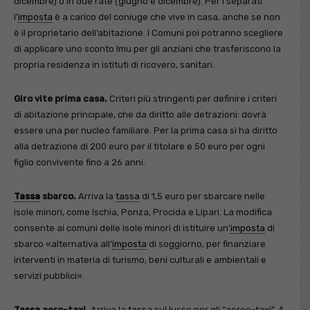
dicembre) o in due rate (giugno e dicembre). Per i separati
l’
imposta
è a carico del coniuge che vive in casa, anche se non
è il proprietario dell’abitazione. I Comuni poi potranno scegliere
di applicare uno sconto Imu per gli anziani che trasferiscono la
propria residenza in istituti di ricovero, sanitari.
Giro vite prima casa.
Criteri più stringenti per definire i criteri
di abitazione principale, che da diritto alle detrazioni: dovrà
essere una per nucleo familiare. Per la prima casa si ha diritto
alla detrazione di 200 euro per il titolare e 50 euro per ogni
figlio convivente fino a 26 anni.
Tassa
sbarco.
Arriva la
tassa
di 1,5 euro per sbarcare nelle
isole minori, come Ischia, Ponza, Procida e Lipari. La modifica
consente ai comuni delle isole minori di istituire un’
imposta
di
sbarco «alternativa all’
imposta
di soggiorno, per finanziare
interventi in materia di turismo, beni culturali e ambientali e
servizi pubblici».
Tassa
aero-taxi.
Arriva la
tassa
sul lusso per gli “aereo-taxi”. A