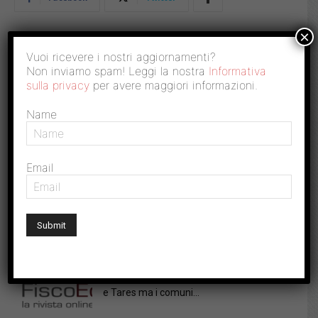
×
Vuoi ricevere i nostri aggiornamenti?
Non inviamo spam! Leggi la nostra
Informativa
Autore:
Luciano Cerasa
sulla privacy
per avere maggiori informazioni.
DELLO STESSO AUTORE
Name
Ocse: Nell’Italia del dopo pandemia
aumenta il cuneo fiscale, diminuiscono i...
Email
Canone Rai: si punta tutto su deterrenza,
ma i controlli sono...
Casa, costruzioni abusive soggette a Imu
e Tares ma i comuni...