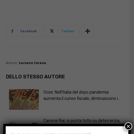
Facebook
Twitter
Autore:
Luciano Cerasa
DELLO STESSO AUTORE
Ocse: Nell’Italia del dopo pandemia
aumenta il cuneo fiscale, diminuiscono i...
Canone Rai: si punta tutto su deterrenza,
×
ma i controlli sono...