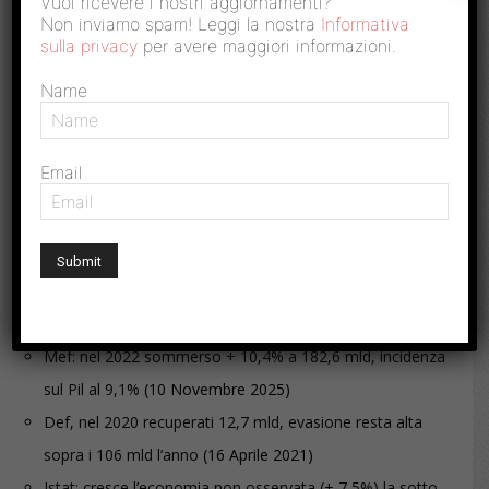
Vuoi ricevere i nostri aggiornamenti?
Non inviamo spam! Leggi la nostra
Informativa
sulla privacy
per avere maggiori informazioni.
Casa, costruzioni abusive soggette a Imu
e Tares ma i comuni...
Name
Email
ARTICOLI CORRELATI
Pandemia e Flat tax spingono al ribasso stime 2020 su
evasione e economia sommersa
(28 Dicembre 2022)
Mef: nel 2022 sommerso + 10,4% a 182,6 mld, incidenza
sul Pil al 9,1%
(10 Novembre 2025)
Def, nel 2020 recuperati 12,7 mld, evasione resta alta
sopra i 106 mld l’anno
(16 Aprile 2021)
Istat; cresce l’economia non osservata (+ 7,5%) la sotto-