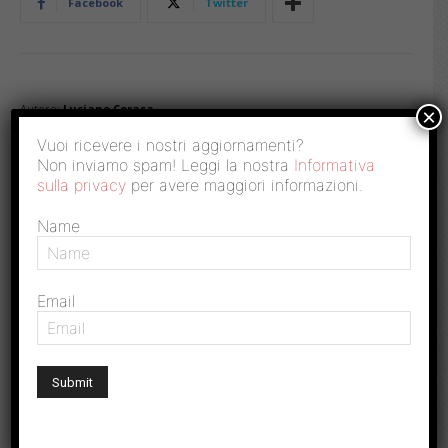
Facebook
Twitter
Autore:
Luciano Cerasa
×
Vuoi ricevere i nostri aggiornamenti?
DELLO STESSO AUTORE
Non inviamo spam! Leggi la nostra
Informativa
sulla privacy
per avere maggiori informazioni.
Ocse: Nell’Italia del dopo pandemia
Name
aumenta il cuneo fiscale, diminuiscono i...
Email
Canone Rai: si punta tutto su deterrenza,
ma i controlli sono...
Casa, costruzioni abusive soggette a Imu
e Tares ma i comuni...