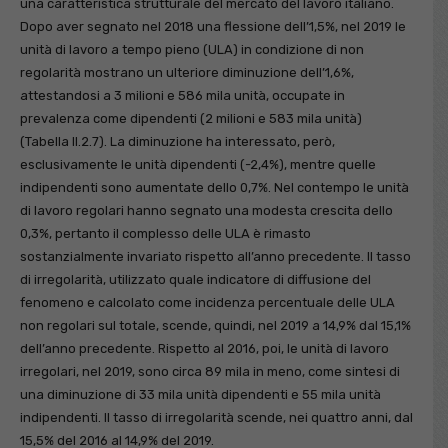
una caratteristica strutturale del mercato del lavoro italiano.
Dopo aver segnato nel 2018 una flessione dell’1,5%, nel 2019 le
unità di lavoro a tempo pieno (ULA) in condizione di non
regolarità mostrano un ulteriore diminuzione dell’1,6%,
attestandosi a 3 milioni e 586 mila unità, occupate in
prevalenza come dipendenti (2 milioni e 583 mila unità)
(Tabella II.2.7). La diminuzione ha interessato, però,
esclusivamente le unità dipendenti (-2,4%), mentre quelle
indipendenti sono aumentate dello 0,7%. Nel contempo le unità
di lavoro regolari hanno segnato una modesta crescita dello
0,3%, pertanto il complesso delle ULA è rimasto
sostanzialmente invariato rispetto all’anno precedente. Il tasso
di irregolarità, utilizzato quale indicatore di diffusione del
fenomeno e calcolato come incidenza percentuale delle ULA
non regolari sul totale, scende, quindi, nel 2019 a 14,9% dal 15,1%
dell’anno precedente. Rispetto al 2016, poi, le unità di lavoro
irregolari, nel 2019, sono circa 89 mila in meno, come sintesi di
una diminuzione di 33 mila unità dipendenti e 55 mila unità
indipendenti. Il tasso di irregolarità scende, nei quattro anni, dal
15,5% del 2016 al 14,9% del 2019.