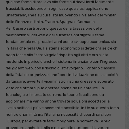
qualche forma di prelievo alla fonte sui ricavi lordi facilmente
tracciabili; escludendo in ogni caso qualsiasi applicazione
unilaterale”, linea su cui si sta muovendo l’iniziativa dei ministri
delle Finanze di Italia, Francia, Spagna e Germania.
Per Casero sarà proprio questo della tassazione delle
multinazionali del web e delle transazioni digitali il tema
fondamentale nei prossimi anni per lo sviluppo economico, sia
in italia che nella Ue. Il sistema economico si deteriora se c’è chi
paga tasse allo “zero virgola” rispetto agli altri e ora si sta
mettendo In pericolo anche il sistema finanziario con l’ingresso
dei giganti web, con il rischio di stravolgerlo. Il criterio classico
della “stabile organizzazione” per l’individuazione della società
da tassare, avverte il viceministro, rischia di essere superato
visto che ormai si può operare anche da un satellite. La
tecnologia e il mercato corrono, le teorie fiscali sono da
aggiornare ma vanno anche trovate soluzioni accettabili a
livello politico il più velocemente possibile. In Ue su questo tema
non c’è unanimità ma l’italia ha necessità di coordinarsi con
l’Europa, per evitare di farsi impugnare la normativa. Si può
prevedere anche in Italia e nell’ambito europeo di lavorare