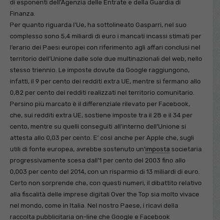
di esponenti dell’Agenzia delle Entrate e della Guardia di
Finanza.
Per quanto riguarda l’Ue, ha sottolineato Gasparri, nel suo
complesso sono 5,4 miliardi di euro i mancati incassi stimati per
l’erario dei Paesi europei con riferimento agli affari conclusi nel
territorio dell’Unione dalle sole due multinazionali del web, nello
stesso triennio. Le imposte dovute da Google raggiungono,
infatti, il 9 per cento dei redditi extra UE, mentre si fermano allo
0,82 per cento dei redditi realizzati nel territorio comunitario.
Persino più marcato è il differenziale rilevato per Facebook,
che, sui redditi extra UE, sostiene imposte tra il 28 e il 34 per
cento, mentre su quelli conseguiti all’interno dell’Unione si
attesta allo 0,03 per cento. E’ così anche per Apple che, sugli
utili di fonte europea, avrebbe sostenuto un’
imposta
societaria
progressivamente scesa dall’1 per cento del 2003 fino allo
0,003 per cento del 2014, con un risparmio di 13 miliardi di euro.
Certo non sorprende che, con questi numeri, il dibattito relativo
alla fiscalità delle imprese digitali Over the Top sia molto vivace
nel mondo, come in Italia. Nel nostro Paese, i ricavi della
raccolta pubblicitaria on-line che Google e Facebook