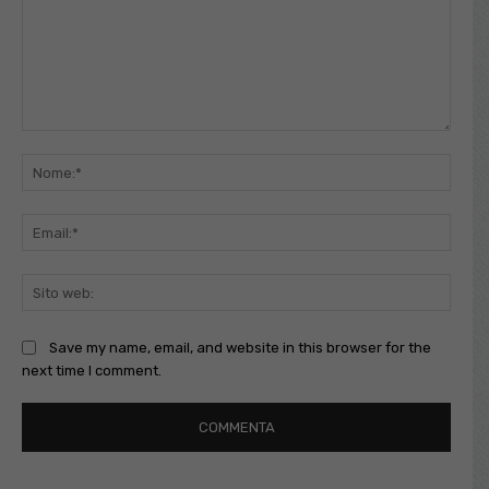
Commento:
Nome
Email
Sito
web:
Save my name, email, and website in this browser for the
next time I comment.