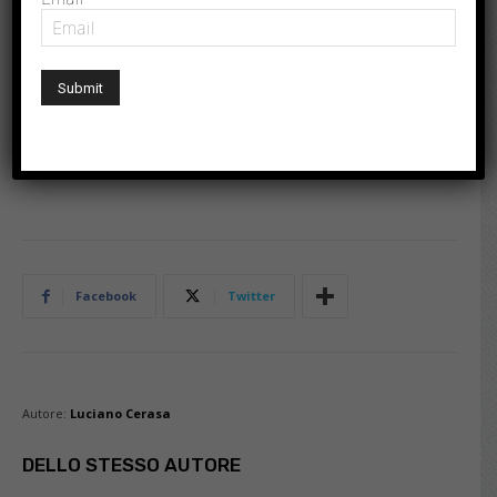
oltre 600 gli adempimenti da rispettare, con un dispendio
enorme di tempo e di risorse. Il senso di scoramento aumenta.
D’Amico prende atto che è oggettivamente difficile parlare in
unione europea di queste tematiche, i risultati vanno cercati in
casa nostra. La proposta della web tax forfettaria applicata
sulle transazioni per Confimprese è la più applicabile.
Facebook
Twitter
Autore:
Luciano Cerasa
DELLO STESSO AUTORE