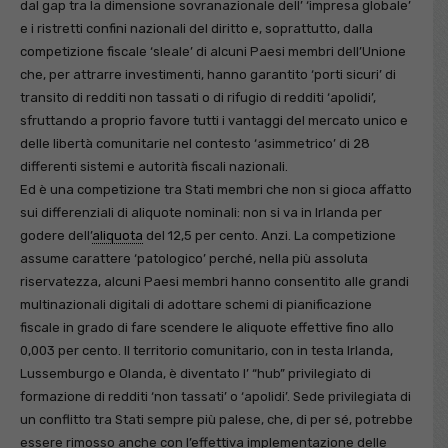
dal gap tra la dimensione sovranazionale dell’ ‘impresa globale’
e i ristretti confini nazionali del diritto e, soprattutto, dalla
competizione fiscale ‘sleale’ di alcuni Paesi membri dell’Unione
che, per attrarre investimenti, hanno garantito ‘porti sicuri’ di
transito di redditi non tassati o di rifugio di redditi ‘apolidi’,
sfruttando a proprio favore tutti i vantaggi del mercato unico e
delle libertà comunitarie nel contesto ‘asimmetrico’ di 28
differenti sistemi e autorità fiscali nazionali.
Ed è una competizione tra Stati membri che non si gioca affatto
sui differenziali di aliquote nominali: non si va in Irlanda per
godere dell’
aliquota
del 12,5 per cento. Anzi. La competizione
assume carattere ‘patologico’ perché, nella più assoluta
riservatezza, alcuni Paesi membri hanno consentito alle grandi
multinazionali digitali di adottare schemi di pianificazione
fiscale in grado di fare scendere le aliquote effettive fino allo
0,003 per cento. Il territorio comunitario, con in testa Irlanda,
Lussemburgo e Olanda, è diventato l’ “hub” privilegiato di
formazione di redditi ‘non tassati’ o ‘apolidi’. Sede privilegiata di
un conflitto tra Stati sempre più palese, che, di per sé, potrebbe
essere rimosso anche con l’effettiva implementazione delle