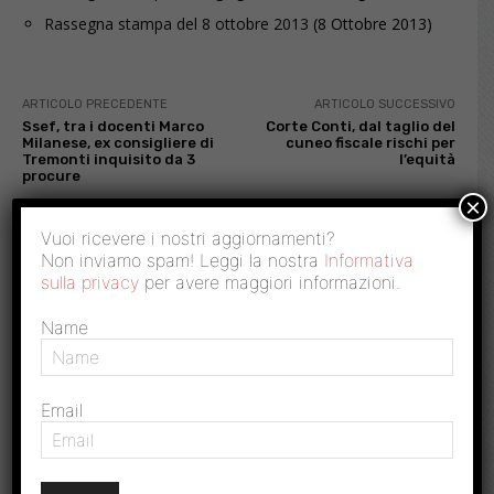
Rassegna stampa del 8 ottobre 2013
(8 Ottobre 2013)
ARTICOLO PRECEDENTE
ARTICOLO SUCCESSIVO
Ssef, tra i docenti Marco
Corte Conti, dal taglio del
Milanese, ex consigliere di
cuneo fiscale rischi per
Tremonti inquisito da 3
l’equità
procure
×
Vuoi ricevere i nostri aggiornamenti?
Non inviamo spam! Leggi la nostra
Informativa
RISPONDI
sulla privacy
per avere maggiori informazioni.
Name
Email
Commento: