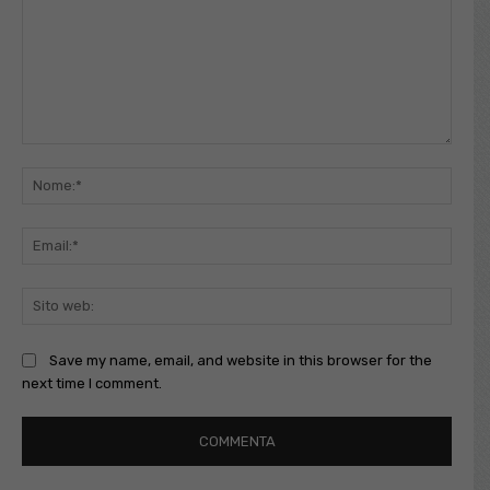
Commento:
Nome
Email
Sito
web:
Save my name, email, and website in this browser for the
next time I comment.