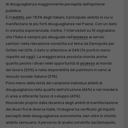
di disuguaglianza maggiormente percepite dall’opinione
pubblica.
È il
reddito
, per l’83% degli italiani, il principale ambito in cui si
manifestano le più forti disuguaglianze nel Paese. Con un dato
in crescita esponenziale, inoltre, 7 intervistati su 10 segnalano
che l’Italia è sempre più disuguale nell’
accesso
ai servizi
sanitari: nella rilevazione condotta sul tema da Demopolis per
Oxfam nel 2016, il dato si attestava al 54% (16 punti in meno
rispetto ad oggi). La maggioranza assoluta ricorda anche
quanto pesino i divari nelle opportunità di
accesso
al mondo
del lavoro (55%) e nella disponibilità dei patrimoni in seno al
tessuto sociale italiano (51%).
Poco meno della metà del campione individua ambiti di
disuguaglianza nella qualità dell’istruzione (46%) e nel risiedere
in aree a diferente tasso di sviluppo (43%).
Muovendo proprio dalla disamina degli ambiti di manifestazione
dei divari fra le diverse Italie, l’indagine ha verificato gli impatti
percepiti delle diseguaglianze economiche, ben oltre lo stretto
ambito censuario. Il percorso di analisi condotto da Demopolis,