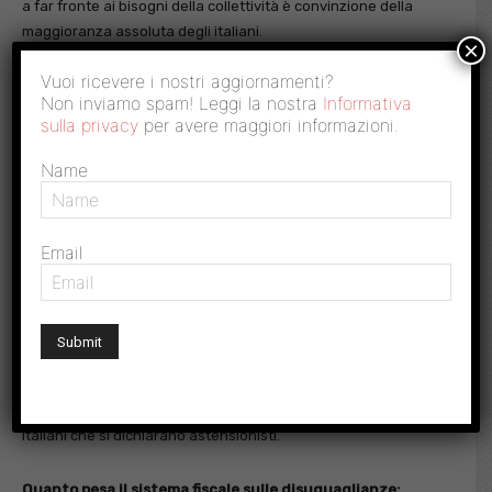
a far fronte ai bisogni della collettività è convinzione della
maggioranza assoluta degli italiani.
×
Secondo 2 intervistati su 3, dovrebbero farlo in forma
Vuoi ricevere i nostri aggiornamenti?
strutturale, attraverso una tassazione fortemente progressiva.
Non inviamo spam! Leggi la nostra
Informativa
Per il 16%, sarebbe sufficiente incentivare libere donazioni per
sulla privacy
per avere maggiori informazioni.
attività filantropiche e di pubblica utilità.
In questo contesto d’opinione, oggi 7 italiani su 10 intervistati
Name
da Demopolis per Oxfam, sarebbero favorevoli ad un’
imposta
europea sui grandi patrimoni. In Italia si applicherebbe ad
appena lo 0,1% più ricco della popolazione e potrebbe generare
Email
risorse utili per finanziare i crescenti bisogni sociali della
popolazione e contenere le disuguaglianze.
Si tratta di un auspicio che attraversa trasversalmente le
anime dell’opinione pubblica nazionale e che risulta minoritario
(seppur prossimo al 50%) esclusivamente nei segmenti di
elettorato ascrivibili alla maggioranza di governo, mentre
supera il 70% dei consensi anche nella componente degli
italiani che si dichiarano astensionisti.
Quanto pesa il sistema fiscale sulle disuguaglianze: