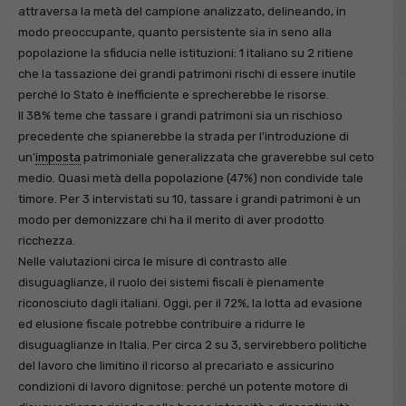
attraversa la metà del campione analizzato, delineando, in
modo preoccupante, quanto persistente sia in seno alla
popolazione la sfiducia nelle istituzioni: 1 italiano su 2 ritiene
che la tassazione dei grandi patrimoni rischi di essere inutile
perché lo Stato è inefficiente e sprecherebbe le risorse.
Il 38% teme che tassare i grandi patrimoni sia un rischioso
precedente che spianerebbe la strada per l’introduzione di
un’
imposta
patrimoniale generalizzata che graverebbe sul ceto
medio. Quasi metà della popolazione (47%) non condivide tale
timore. Per 3 intervistati su 10, tassare i grandi patrimoni è un
modo per demonizzare chi ha il merito di aver prodotto
ricchezza.
Nelle valutazioni circa le misure di contrasto alle
disuguaglianze, il ruolo dei sistemi fiscali è pienamente
riconosciuto dagli italiani. Oggi, per il 72%, la lotta ad evasione
ed elusione fiscale potrebbe contribuire a ridurre le
disuguaglianze in Italia. Per circa 2 su 3, servirebbero politiche
del lavoro che limitino il ricorso al precariato e assicurino
condizioni di lavoro dignitose: perché un potente motore di