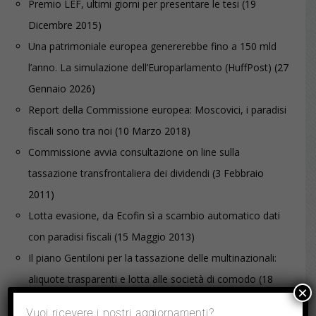
Premio LEF, ultimi giorni per presentare le tesi
(19
Dicembre 2015)
Una patrimoniale europea genererebbe fino a 150 mld
l’anno. La simulazione dell’Europarlamento (HuffPost)
(27
Gennaio 2026)
Report della Commissione europea: Moscovici, i paradisi
fiscali sono tra noi
(10 Marzo 2018)
Commissione avvia consultazione on line sulla
tassazione transfrontaliera dei dividendi
(3 Febbraio
2011)
Lotta evasione, da Ecofin sì a scambio automatico dati
con paradisi fiscali
(15 Maggio 2013)
Il piano Gentiloni per la tassazione delle multinazionali:
aliquote trasparenti e lotta alle società di comodo
(18
×
Maggio 2021)
Vuoi ricevere i nostri aggiornamenti?