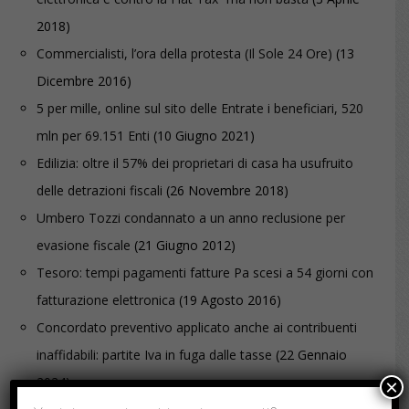
2018)
Commercialisti, l’ora della protesta (Il Sole 24 Ore)
(13
Dicembre 2016)
5 per mille, online sul sito delle Entrate i beneficiari, 520
mln per 69.151 Enti
(10 Giugno 2021)
Edilizia: oltre il 57% dei proprietari di casa ha usufruito
delle detrazioni fiscali
(26 Novembre 2018)
Umbero Tozzi condannato a un anno reclusione per
evasione fiscale
(21 Giugno 2012)
Tesoro: tempi pagamenti fatture Pa scesi a 54 giorni con
fatturazione elettronica
(19 Agosto 2016)
Concordato preventivo applicato anche ai contribuenti
inaffidabili: partite Iva in fuga dalle tasse
(22 Gennaio
2024)
×