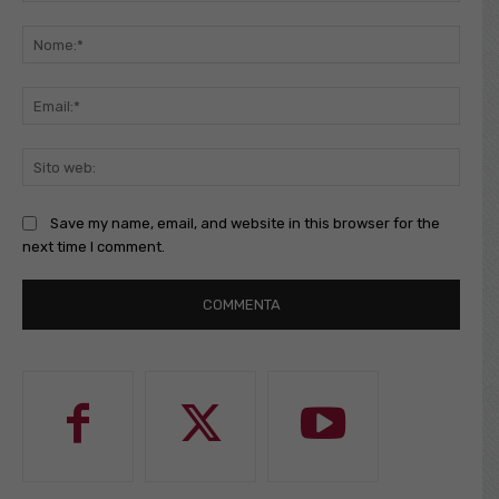
Commento:
Nome
Email
Sito
web:
Save my name, email, and website in this browser for the
next time I comment.