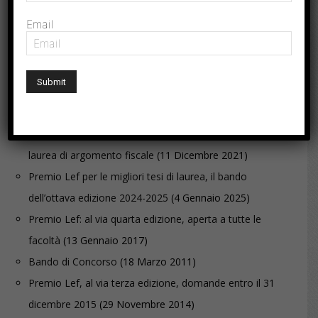
Email
ARTICOLI CORRELATI
Premio Lef, al via bando per la sesta edizione
(12
Gennaio 2021)
Premio Lef: ultimi giorni per candidare le migliori tesi di
laurea di argomento fiscale
(11 Dicembre 2021)
Premio Lef per le migliori tesi di laurea, il bando
dell’ottava edizione 2024-2025
(4 Gennaio 2025)
Premio Lef: al via quarta edizione, aperta a tutte le
facoltà
(13 Gennaio 2017)
Bando di Concorso
(18 Marzo 2011)
Premio Lef, al via terza edizione, domande entro il 31
dicembre 2015
(29 Novembre 2014)