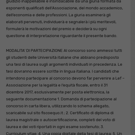
giudizio inappellabile e insindacabile da una giuria formata da
esponenti qualificati dell’Associazione, del mondo accademico,
dell’economia e delle professioni. La giuria esaminerà gli
elaborati pervenuti, individuerà e segnalerà i più meritevoli,
formulerà le motivazioni del premio e deciderà su ogni
questione di interpretazione riguardante il presente bando.
MODALITA’ DI PARTECIPAZIONE Al concorso sono ammessi tutti
gli studenti delle Università italiane che abbiano predisposto
una tesi di laurea sugli argomenti individuati in precedenza. Le
tesi dovranno essere scritte in lingua italiana. I candidati che
intendono partecipare al concorso devono far pervenire a Lef –
Associazione per la legalità e l’equità fiscale, entro il 31
dicembre 2017, esclusivamente per posta elettronica, la
seguente documentazione 1. Domanda di partecipazione al
concorso in carta libera, utilizzando lo schema allegato,
scaricabile sul sito fiscoequo.it ; 2. Certificato di diploma di
laurea magistrale o autocertificazione, completi del voto di
laurea e dei voti riportati in ogni esame sostenuto; 3.
Curriculum vitae; 4. Una copia digitale della tesi di laurea; 5. Un