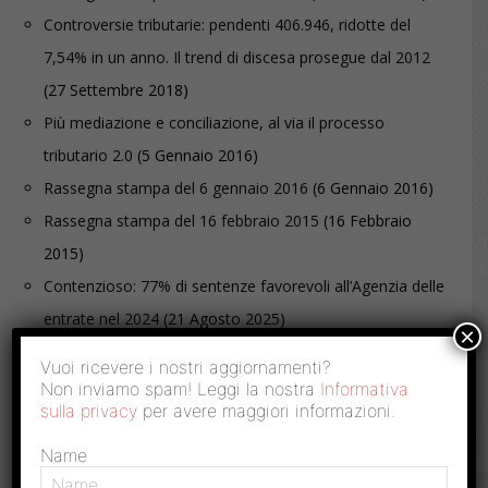
Controversie tributarie: pendenti 406.946, ridotte del
7,54% in un anno. Il trend di discesa prosegue dal 2012
(27 Settembre 2018)
Più mediazione e conciliazione, al via il processo
tributario 2.0
(5 Gennaio 2016)
Rassegna stampa del 6 gennaio 2016
(6 Gennaio 2016)
Rassegna stampa del 16 febbraio 2015
(16 Febbraio
2015)
Contenzioso: 77% di sentenze favorevoli all’Agenzia delle
entrate nel 2024
(21 Agosto 2025)
×
Vuoi ricevere i nostri aggiornamenti?
Non inviamo spam! Leggi la nostra
Informativa
ARTICOLO PRECEDENTE
ARTICOLO SUCCESSIVO
sulla privacy
per avere maggiori informazioni.
Rassegna stampa del 3
Rassegna stampa del 5
giugno 2015
giugno 2015
Name